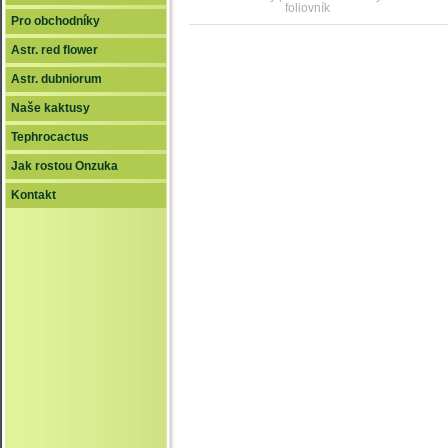
foliovník
Pro obchodníky
Astr. red flower
Astr. dubniorum
Naše kaktusy
Tephrocactus
Jak rostou Onzuka
Kontakt