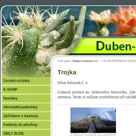
Duben
Kde jsem:
Duben-kaktus.cz
>
> ELEKTRONICKÁ EVIDE
Trojka
Úvodní stránka
Dříve foliovník č. 4.
E-SHOP
Celkový pohled do sbírkového foliovníku. Zde
semena. Tento si můžete prohlédnout při návštěv
Novinky
Obchodní podmínky
Začínáme s kaktusy
Pohledy do pěstírny
ONLY IN DK
Celkový pohled na sbírkový