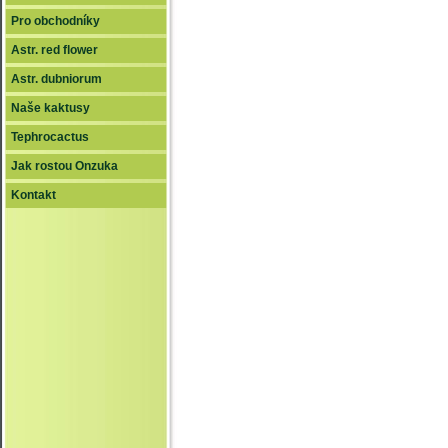
Pro obchodníky
Astr. red flower
Astr. dubniorum
Naše kaktusy
Tephrocactus
Jak rostou Onzuka
Kontakt