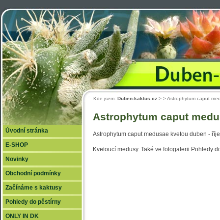
Duben
Kde jsem:
Duben-kaktus.cz
>
> Astrophytum caput m
Astrophytum caput medu
Úvodní stránka
Astrophytum caput medusae kvetou duben - říje
E-SHOP
Kvetoucí medusy. Také ve fotogalerii Pohledy d
Novinky
Obchodní podmínky
Začínáme s kaktusy
Pohledy do pěstírny
ONLY IN DK