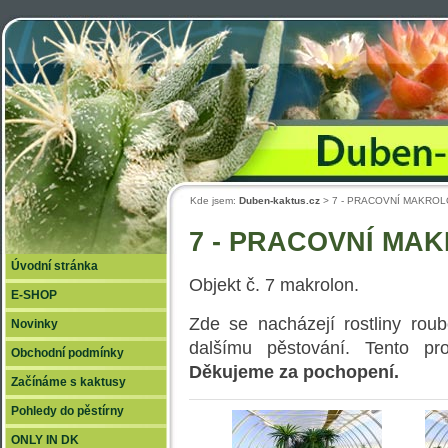
Duben
Kde jsem:
Duben-kaktus.cz
> 7 - PRACOVNÍ MAKRO
7 - PRACOVNÍ MA
Úvodní stránka
Objekt č. 7 makrolon.
E-SHOP
Zde se nacházejí rostliny roub
Novinky
dalšímu pěstování. Tento pro
Obchodní podmínky
Děkujeme za pochopení.
Začínáme s kaktusy
Pohledy do pěstírny
ONLY IN DK