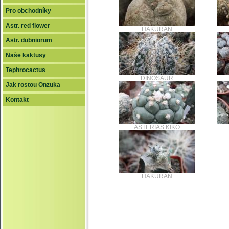
Pro obchodníky
Astr. red flower
HAKURAN
Astr. dubniorum
Naše kaktusy
Tephrocactus
DINOSAUR
Jak rostou Onzuka
Kontakt
ASTERIAS KIKO
HAKURAN