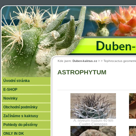
Duben
Kde jsem:
Duben-kaktus.cz
>
> Tephrocactus geomet
ASTROPHYTUM
Úvodní stránka
E-SHOP
Novinky
Obchodní podmínky
Začínáme s kaktusy
A. niveum nudum 40 km
Cuatro Cienegas
Pohledy do pěstírny
ONLY IN DK