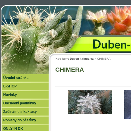
Duben
Kde jsem:
Duben-kaktus.cz
> CHIMERA
CHIMERA
Úvodní stránka
E-SHOP
Novinky
Obchodní podmínky
Začínáme s kaktusy
Pohledy do pěstírny
ONLY IN DK