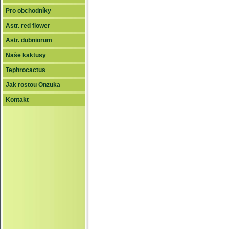
Pro obchodníky
Astr. red flower
Astr. dubniorum
Naše kaktusy
Tephrocactus
Jak rostou Onzuka
Kontakt