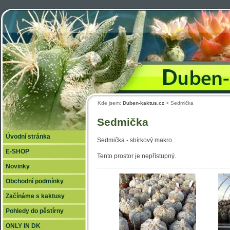
Duben
Kde jsem:
Duben-kaktus.cz
> Sedmička
Sedmička
Úvodní stránka
Sedmička - sbírkový makro.
E-SHOP
Tento prostor je nepřístupný.
Novinky
Obchodní podmínky
Začínáme s kaktusy
Pohledy do pěstírny
ONLY IN DK