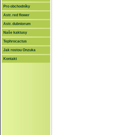
Pro obchodníky
Astr. red flower
Astr. dubniorum
Naše kaktusy
Tephrocactus
Jak rostou Onzuka
Kontakt