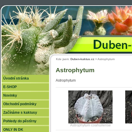
Duben
Kde jsem:
Duben-kaktus.cz
> Astrophytum
Astrophytum
Úvodní stránka
Astrophytum
E-SHOP
Novinky
Obchodní podmínky
Začínáme s kaktusy
Pohledy do pěstírny
Astrophytum coahuilense
ONLY IN DK