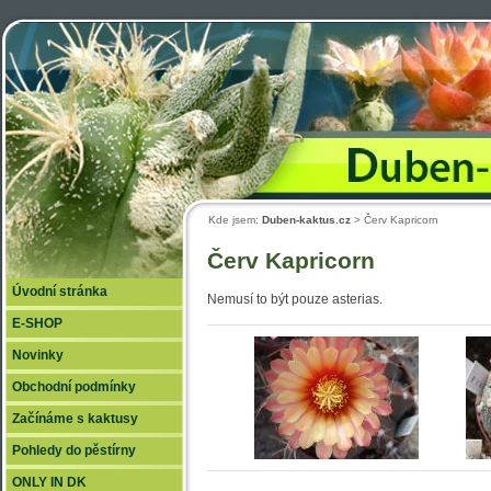
Duben
Kde jsem:
Duben-kaktus.cz
> Červ Kapricorn
Červ Kapricorn
Úvodní stránka
Nemusí to být pouze asterias.
E-SHOP
Novinky
Obchodní podmínky
Začínáme s kaktusy
Pohledy do pěstírny
ONLY IN DK