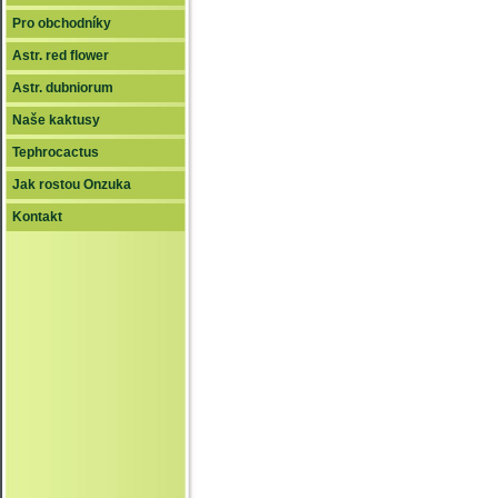
Pro obchodníky
Astr. red flower
Astr. dubniorum
Naše kaktusy
Tephrocactus
Jak rostou Onzuka
Kontakt